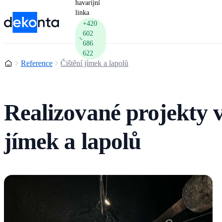
havarijní
linka
+420
602
686
622
Domů
Reference
Čištění jímek a lapolů
Realizované projekty v 
jímek a lapolů