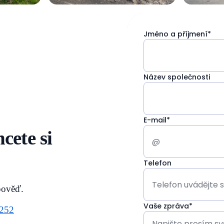
Jméno a příjmení*
Název společnosti
E-mail*
cete si
Telefon
pověď.
Vaše zpráva*
 252