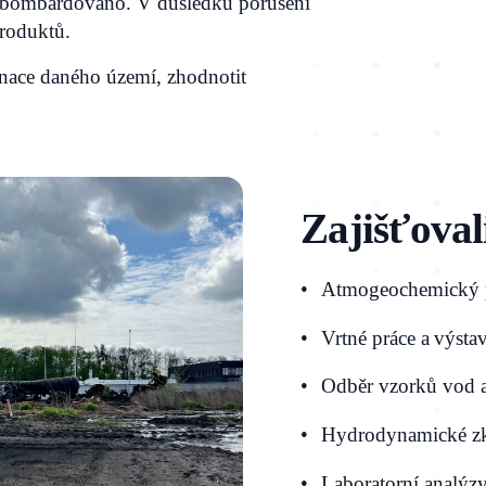
ní bombardováno. V důsledku porušení
produktů.
inace daného území,
zhodnotit
Zajišťoval
Atmogeochemický
Vrtné práce a výsta
Odběr vzorků vod 
Hydrodynamické z
Laboratorní analýz