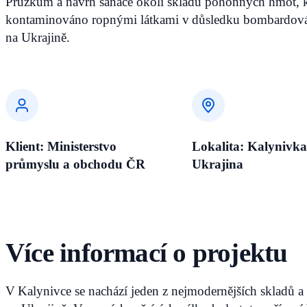
Průzkum a návrh sanace okolí skladu pohonných hmot, k
kontaminováno ropnými látkami v důsledku bombardován
na Ukrajině.
Klient: Ministerstvo
Lokalita: Kalynivka
průmyslu a obchodu ČR
Ukrajina
Více informací o projektu
V Kalynivce se nachází jeden z nejmodernějších skladů a