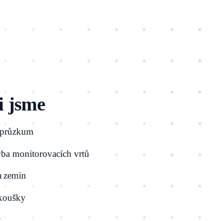
i jsme
 průzkum
vba monitorovacích vrtů
a zemin
koušky
y