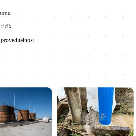
kumu
rizik
proveditelnost