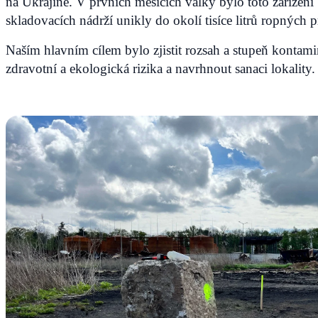
na Ukrajině. V prvních měsících války bylo toto zaříze
skladovacích nádrží unikly do okolí tisíce litrů ropných 
Naším hlavním cílem bylo zjistit rozsah a stupeň kontam
zdravotní a ekologická rizika a navrhnout sanaci lokality.