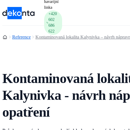
havarijní
linka
+420
602
686
622
Domů
Reference
Kontaminovaná lokalita Kalynivka – návrh nápravn
Kontaminovaná lokali
Kalynivka - návrh ná
opatření