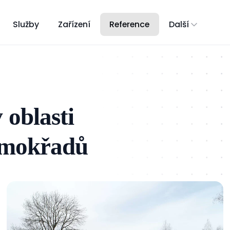
Služby
Zařízení
Reference
Další
 oblasti
a mokřadů